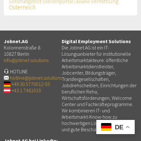
Vermittlung
Sofortangebot
Stellenportal
Ukraine
Österreich
Jobnet.AG
Digital Employment Solutions
Kolonnenstraße 8
Die Jobnet.AG ist ein IT-
10827 Berlin
Lösungsanbieter für institutionelle
info@jobnet.solutions
Arbeitsmarktakteure: öffentliche
Arbeitsmarktdienstleister,
HOTLINE
Jobcenter, Bildungsträger,
hotline@jobnet.solutions
Transfergesellschaften,
+49.30.5770012-55
Jobdrehscheiben, Einrichtungen der
+43.1.7481010
beruflichen Reha,
Wirtschaftsförderungen, Welcome
Center und Fachkräfteprogramme.
Wir kombinieren IT- und
Arbeitsmarkt-Know-how zu
hochwertigen Lösungen für mehr
DE
und gute Beschäftigung.
Jobnet.AG bei LinkedIn: