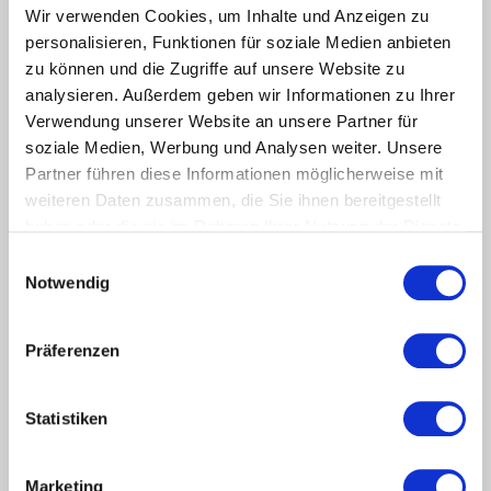
Auftaktveranstaltung eines neuen Formats
Wir verwenden Cookies, um Inhalte und Anzeigen zu
Über 40 Vertreter:innen von Jobcentern und
personalisieren, Funktionen für soziale Medien anbieten
Bildungsträgern informierten sich über die neue Form der
zu können und die Zugriffe auf unsere Website zu
digitalen Zusammenarbeit zwischen Trägern und ...
analysieren. Außerdem geben wir Informationen zu Ihrer
Verwendung unserer Website an unsere Partner für
soziale Medien, Werbung und Analysen weiter. Unsere
weiterlesen
Partner führen diese Informationen möglicherweise mit
weiteren Daten zusammen, die Sie ihnen bereitgestellt
haben oder die sie im Rahmen Ihrer Nutzung der Dienste
Aktuelle Referenzen - hier sind wir für unsere Partner und
gesammelt haben.
Kunden tätig
Einwilligungsauswahl
Notwendig
Wir unterstützen Behörden, Unternehmen und alle
Institutionen, die sich mit der Vermittlung von Menschen in
den Arbeitsmarkt beschäftigen.
Präferenzen
weiterlesen
Statistiken
Marketing
Jobnet Solutions: digitale Lösungen für mehr und