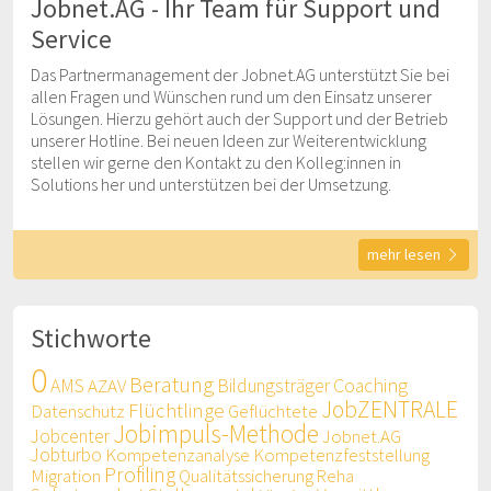
Jobnet.AG - Ihr Team für Support und
Service
Das Partnermanagement der Jobnet.AG unterstützt Sie bei
allen Fragen und Wünschen rund um den Einsatz unserer
Lösungen. Hierzu gehört auch der Support und der Betrieb
unserer Hotline. Bei neuen Ideen zur Weiterentwicklung
stellen wir gerne den Kontakt zu den Kolleg:innen in
Solutions her und unterstützen bei der Umsetzung.
mehr lesen
Stichworte
0
Beratung
AMS
AZAV
Bildungsträger
Coaching
JobZENTRALE
Flüchtlinge
Datenschutz
Geflüchtete
Jobimpuls-Methode
Jobcenter
Jobnet.AG
Jobturbo
Kompetenzanalyse
Kompetenzfeststellung
Profiling
Migration
Qualitätssicherung
Reha