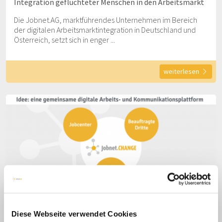
Integration geflüchteter Menschen in den Arbeitsmarkt
Die Jobnet.AG, marktführendes Unternehmen im Bereich
der digitalen Arbeitsmarktintegration in Deutschland und
Österreich, setzt sich in enger ...
weiterlesen
Erstes Online.PRAXISGESPRÄCH: gelungene
Diese Webseite verwendet Cookies