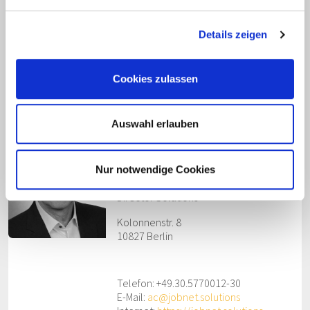
Infografik CuraSkill: Eignungsdiagnostik für
Pflegetalente
Details zeigen
Für weitere Informationen:
https://curaskill.com
Cookies zulassen
Auswahl erlauben
Alexander Coerdt
Nur notwendige Cookies
Termin vereinbaren
Director Solutions
Kolonnenstr. 8
10827 Berlin
Telefon: +49.30.5770012-30
E-Mail:
ac@jobnet.solutions