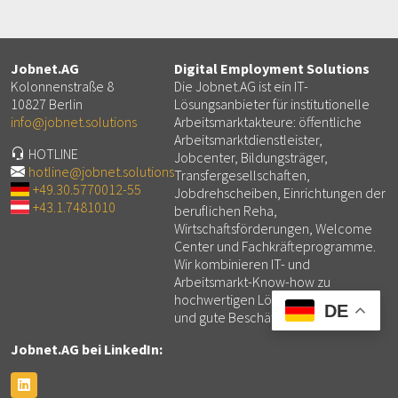
Jobnet.AG
Digital Employment Solutions
Kolonnenstraße 8
Die Jobnet.AG ist ein IT-
10827 Berlin
Lösungsanbieter für institutionelle
info@jobnet.solutions
Arbeitsmarktakteure: öffentliche
Arbeitsmarktdienstleister,
HOTLINE
Jobcenter, Bildungsträger,
hotline@jobnet.solutions
Transfergesellschaften,
+49.30.5770012-55
Jobdrehscheiben, Einrichtungen der
+43.1.7481010
beruflichen Reha,
Wirtschaftsförderungen, Welcome
Center und Fachkräfteprogramme.
Wir kombinieren IT- und
Arbeitsmarkt-Know-how zu
hochwertigen Lösungen für mehr
DE
und gute Beschäftigung.
Jobnet.AG bei LinkedIn: