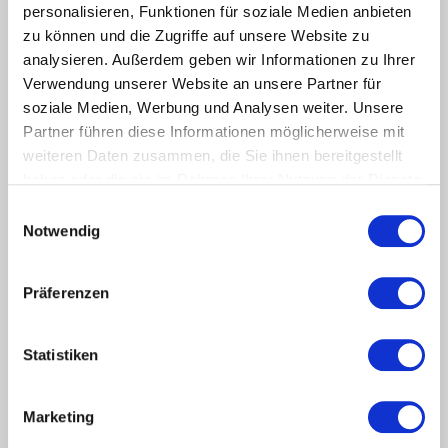
personalisieren, Funktionen für soziale Medien anbieten
zu können und die Zugriffe auf unsere Website zu
analysieren. Außerdem geben wir Informationen zu Ihrer
Für weitere Informationen:
https://padacura.org
Verwendung unserer Website an unsere Partner für
soziale Medien, Werbung und Analysen weiter. Unsere
Partner führen diese Informationen möglicherweise mit
weiteren Daten zusammen, die Sie ihnen bereitgestellt
haben oder die sie im Rahmen Ihrer Nutzung der Dienste
gesammelt haben.
Einwilligungsauswahl
Notwendig
Präferenzen
Statistiken
Marketing