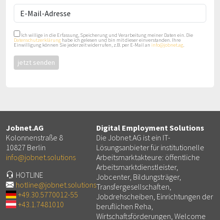
Ich willige in die Erfassung, Speicherung und Verarbeitung meiner Daten ein. Die
Datenschutzerklärung
habe ich gelesen und bin mit dieser einverstanden. Ihre
Einwilligung können Sie jederzeit widerrufen, z.B. per E-Mail an
info@jobnet.ag
.
Jobnet.AG
Digital Employment Solutions
Kolonnenstraße 8
Die Jobnet.AG ist ein IT-
10827 Berlin
Lösungsanbieter für institutionelle
info@jobnet.solutions
Arbeitsmarktakteure: öffentliche
Arbeitsmarktdienstleister,
HOTLINE
Jobcenter, Bildungsträger,
hotline@jobnet.solutions
Transfergesellschaften,
+49.30.5770012-55
Jobdrehscheiben, Einrichtungen der
+43.1.7481010
beruflichen Reha,
Wirtschaftsförderungen, Welcome