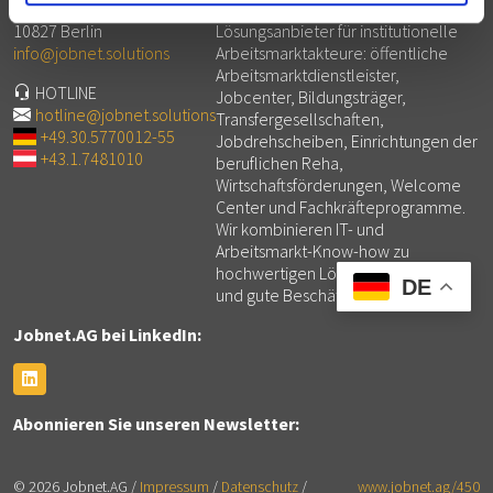
Kolonnenstraße 8
Die Jobnet.AG ist ein IT-
10827 Berlin
Lösungsanbieter für institutionelle
info@jobnet.solutions
Arbeitsmarktakteure: öffentliche
Arbeitsmarktdienstleister,
HOTLINE
Jobcenter, Bildungsträger,
hotline@jobnet.solutions
Transfergesellschaften,
+49.30.5770012-55
Jobdrehscheiben, Einrichtungen der
+43.1.7481010
beruflichen Reha,
Wirtschaftsförderungen, Welcome
Center und Fachkräfteprogramme.
Wir kombinieren IT- und
Arbeitsmarkt-Know-how zu
hochwertigen Lösungen für mehr
DE
und gute Beschäftigung.
Jobnet.AG bei LinkedIn:
Abonnieren Sie unseren Newsletter:
© 2026 Jobnet.AG /
Impressum
/
Datenschutz
/
www.jobnet.ag/450