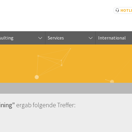
HOTL
ulting
Services
International
ining"
ergab folgende Treffer: