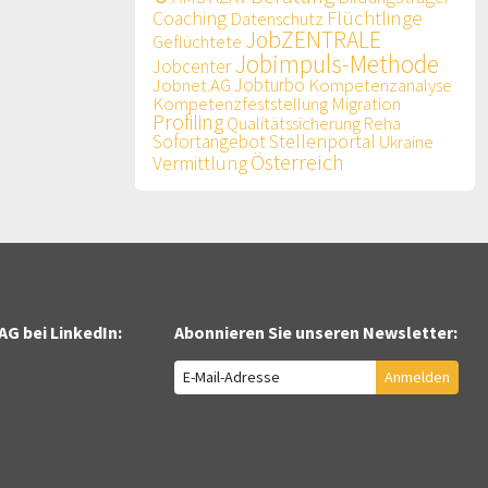
Flüchtlinge
Coaching
Datenschutz
JobZENTRALE
Geflüchtete
Jobimpuls-Methode
Jobcenter
Jobnet.AG
Jobturbo
Kompetenzanalyse
Kompetenzfeststellung
Migration
Profiling
Qualitätssicherung
Reha
Sofortangebot
Stellenportal
Ukraine
Österreich
Vermittlung
AG bei LinkedIn:
Abonnieren Sie unseren Newsletter:
Anmelden