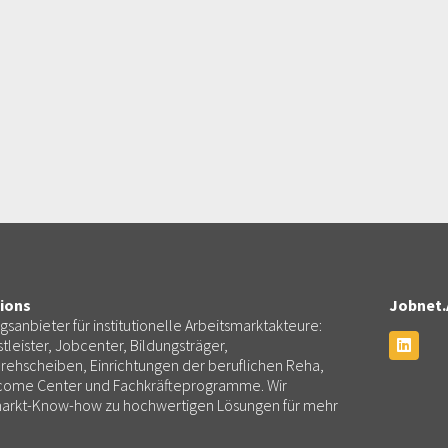
ions
Jobnet.
ngsanbieter für institutionelle Arbeitsmarktakteure:
tleister, Jobcenter, Bildungsträger,
rehscheiben, Einrichtungen der beruflichen Reha,
lcome Center und Fachkräfteprogramme. Wir
smarkt-Know-how zu hochwertigen Lösungen für mehr