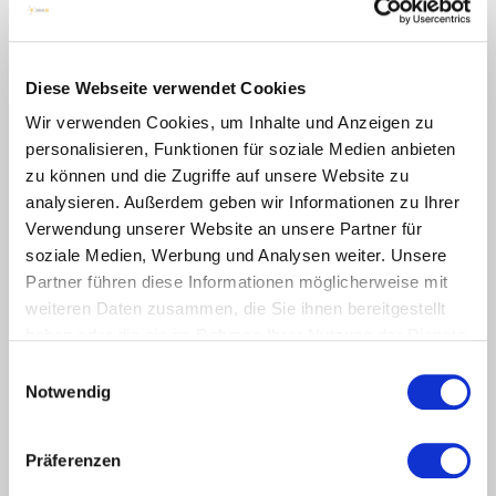
Diese Webseite verwendet Cookies
Wir verwenden Cookies, um Inhalte und Anzeigen zu
personalisieren, Funktionen für soziale Medien anbieten
zu können und die Zugriffe auf unsere Website zu
analysieren. Außerdem geben wir Informationen zu Ihrer
AKTUELL // 16. Juni 2026
Verwendung unserer Website an unsere Partner für
Fachkräftegewinnung in Indien: neues
soziale Medien, Werbung und Analysen weiter. Unsere
Partnernetzwerk mit Plattformen der
Partner führen diese Informationen möglicherweise mit
Jobnet.AG
weiteren Daten zusammen, die Sie ihnen bereitgestellt
Mumbai / Berlin / Waghäusel, 16. Juni 2026 | AJEETS,
haben oder die sie im Rahmen Ihrer Nutzung der Dienste
Transcura, Jobnet.AG und Edunet unterstützen Arbeitgeber,
gesammelt haben.
Einwilligungsauswahl
Welcome Center und Fachkräftenetzwerke bei der
Notwendig
Gewinnung indischer Fachkräfte
Präferenzen
mehr lesen