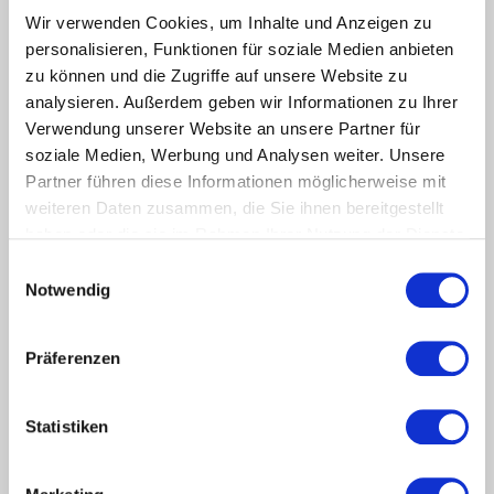
Jobnet.AG - Ihr Team für Support und
Wir verwenden Cookies, um Inhalte und Anzeigen zu
Service
personalisieren, Funktionen für soziale Medien anbieten
zu können und die Zugriffe auf unsere Website zu
Das Partnermanagement der Jobnet.AG unterstützt Sie bei
analysieren. Außerdem geben wir Informationen zu Ihrer
allen Fragen und Wünschen rund um den Einsatz unserer
Verwendung unserer Website an unsere Partner für
Lösungen. Hierzu gehört auch der Support und der Betrieb
unserer Hotline. Bei neuen Ideen zur Weiterentwicklung
soziale Medien, Werbung und Analysen weiter. Unsere
stellen wir gerne den Kontakt zu den Kolleg:innen in
Partner führen diese Informationen möglicherweise mit
Solutions her und unterstützen bei der Umsetzung.
weiteren Daten zusammen, die Sie ihnen bereitgestellt
haben oder die sie im Rahmen Ihrer Nutzung der Dienste
gesammelt haben.
mehr lesen
Einwilligungsauswahl
Notwendig
Stichworte
Präferenzen
0
Beratung
AMS
AZAV
Bildungsträger
Coaching
JobZENTRALE
Flüchtlinge
Datenschutz
Geflüchtete
Statistiken
Jobimpuls-Methode
Jobcenter
Jobnet.AG
Jobturbo
Kompetenzanalyse
Kompetenzfeststellung
Profiling
Migration
Qualitätssicherung
Reha