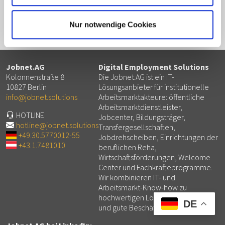
Vermittlung
Sofortangebot
Stellenportal
Ukraine
Österreich
Nur notwendige Cookies
Jobnet.AG
Digital Employment Solutions
Kolonnenstraße 8
Die Jobnet.AG ist ein IT-
10827 Berlin
Lösungsanbieter für institutionelle
info@jobnet.solutions
Arbeitsmarktakteure: öffentliche
Arbeitsmarktdienstleister,
HOTLINE
Jobcenter, Bildungsträger,
hotline@jobnet.solutions
Transfergesellschaften,
+49.30.5770012-55
Jobdrehscheiben, Einrichtungen der
+43.1.7481010
beruflichen Reha,
Wirtschaftsförderungen, Welcome
Center und Fachkräfteprogramme.
Wir kombinieren IT- und
Arbeitsmarkt-Know-how zu
hochwertigen Lösungen für mehr
DE
und gute Beschäftigung.