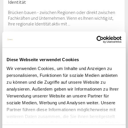
Identität
Brücken bauen - zwischen Regionen oder direkt zwischen
Fachkräften und Unternehmen. Wenn es Ihnen wichtig ist,
Ihre regionale Identität aktiv mit ...
weiterlesen
Diese Webseite verwendet Cookies
"Wir möchten unsere Teilnehmenden optimal und
zielgerichtet Profilen, um bei Beginn einer jeden Maßnahme
Wir verwenden Cookies, um Inhalte und Anzeigen zu
sämtliche Chancen zu nutzen. Mit der Jobimpuls-Methode
personalisieren, Funktionen für soziale Medien anbieten
ist uns dies bei den unterschiedlichsten
zu können und die Zugriffe auf unsere Website zu
Ausgangssituationen möglich."
analysieren. Außerdem geben wir Informationen zu Ihrer
Marion Schubert
Verwendung unserer Website an unsere Partner für
Gebietsleiterin Thüringen
soziale Medien, Werbung und Analysen weiter. Unsere
SBH Südost GmbH
Partner führen diese Informationen möglicherweise mit
weiteren Daten zusammen, die Sie ihnen bereitgestellt
haben oder die sie im Rahmen Ihrer Nutzung der Dienste
Umsetzung
Produkt
Idee