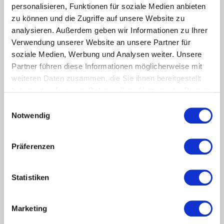
personalisieren, Funktionen für soziale Medien anbieten
zu können und die Zugriffe auf unsere Website zu
analysieren. Außerdem geben wir Informationen zu Ihrer
Die JobZENTRALE verfolgt eine einfache und sehr innovative
Verwendung unserer Website an unsere Partner für
Idee: auf einer Seite volle Transparenz über den
soziale Medien, Werbung und Analysen weiter. Unsere
Arbeitsmarkt einer Region.
Partner führen diese Informationen möglicherweise mit
weiteren Daten zusammen, die Sie ihnen bereitgestellt
Lernen Sie die JobZENTRALE kennen…
haben oder die sie im Rahmen Ihrer Nutzung der Dienste
gesammelt haben.
Einwilligungsauswahl
Notwendig
Stichworte
0
Präferenzen
Beratung
AMS
AZAV
Bildungsträger
Coaching
JobZENTRALE
Flüchtlinge
Datenschutz
Geflüchtete
Jobimpuls-Methode
Jobcenter
Jobnet.AG
Statistiken
Jobturbo
Kompetenzanalyse
Kompetenzfeststellung
Profiling
Migration
Qualitätssicherung
Reha
Vermittlung
Sofortangebot
Stellenportal
Ukraine
Österreich
Marketing