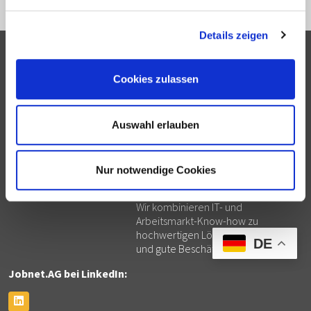
Details zeigen
Jobnet.AG
Digital Employment Solutions
Kolonnenstraße 8
Die Jobnet.AG ist ein IT-
Cookies zulassen
10827 Berlin
Lösungsanbieter für institutionelle
info@jobnet.solutions
Arbeitsmarktakteure: öffentliche
Arbeitsmarktdienstleister,
HOTLINE
Jobcenter, Bildungsträger,
Auswahl erlauben
hotline@jobnet.solutions
Transfergesellschaften,
+49.30.5770012-55
Jobdrehscheiben, Einrichtungen der
+43.1.7481010
beruflichen Reha,
Nur notwendige Cookies
Wirtschaftsförderungen, Welcome
Center und Fachkräfteprogramme.
Wir kombinieren IT- und
Arbeitsmarkt-Know-how zu
hochwertigen Lösungen für mehr
DE
und gute Beschäftigung.
Jobnet.AG bei LinkedIn: