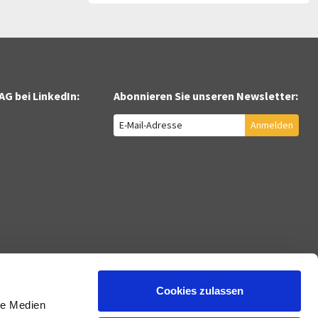
AG bei LinkedIn:
Abonnieren Sie unseren Newsletter:
Anmelden
International
Kunden
ration und Support
Österreich
Jobcenter
Philippinen
Bildungsträger
Cookies zulassen
DE
Ukraine
Berufliche Reha
le Medien
Indien
Transfergesellschaften