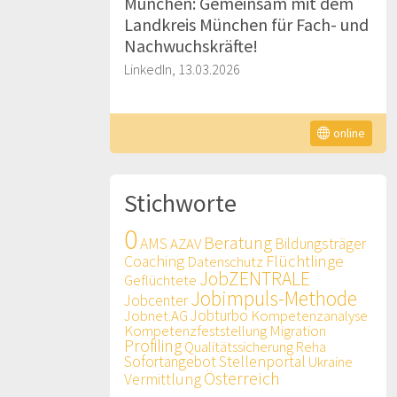
München: Gemeinsam mit dem
Landkreis München für Fach- und
Nachwuchskräfte!
LinkedIn, 13.03.2026
online
Stichworte
0
Beratung
AMS
AZAV
Bildungsträger
Flüchtlinge
Coaching
Datenschutz
JobZENTRALE
Geflüchtete
Jobimpuls-Methode
Jobcenter
Jobnet.AG
Jobturbo
Kompetenzanalyse
Kompetenzfeststellung
Migration
Profiling
Qualitätssicherung
Reha
Sofortangebot
Stellenportal
Ukraine
Österreich
Vermittlung