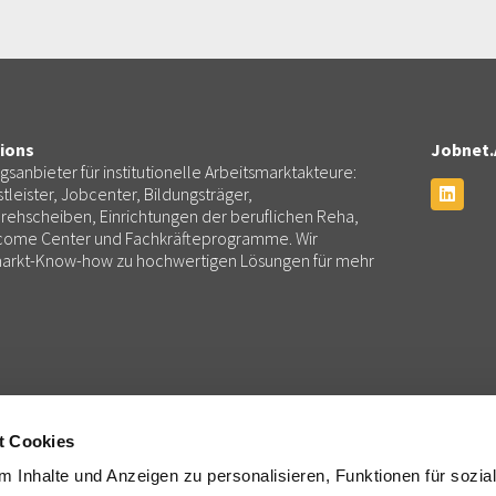
ions
Jobnet.
ngsanbieter für institutionelle Arbeitsmarktakteure:
tleister, Jobcenter, Bildungsträger,
rehscheiben, Einrichtungen der beruflichen Reha,
lcome Center und Fachkräfteprogramme. Wir
smarkt-Know-how zu hochwertigen Lösungen für mehr
Consulting
Services
Beratung und Projektmanagement
Partnermanagement, Administ
t Cookies
k
Training und Coaching: Jobnet.Academy
Finanzen
 Inhalte und Anzeigen zu personalisieren, Funktionen für sozia