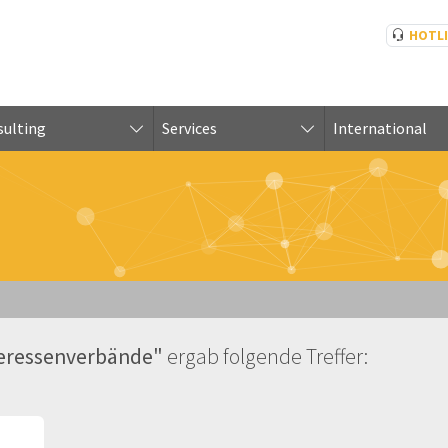
HOTL
ulting
Services
International
eressenverbände"
ergab folgende Treffer: