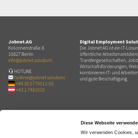
Jobnet.AG
Digital Employment Solut
Kolonnenstraße 8
Die Jobnet.AG ist ein IT-Lösu
10827 Berlin
öffentliche Arbeitsmarktdiens
info@jobnet.solutions
Transfergesellschaften, Jobd
Wirtschaftsförderungen, We
HOTLINE
kombinieren IT- und Arbeit
hotline@jobnet.solutions
und gute Beschäftigung.
+49.30.5770012-55
+43.1.7481010
Jobnet.AG
Solutions
Profil
Plattformen für Arbeit, Personal und Bildung
Diese Webseite verwende
Aufsichtsrat
Potenzialdiagnostik, Erwerbsfähigkeit, Eignungsdiagnosti
Vorstand
Lernplattformen
Wir verwenden Cookies, um
Team
Community-Lösungen