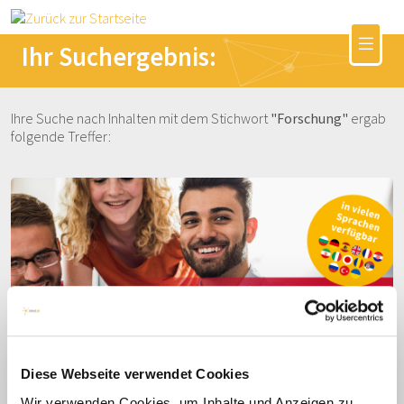
Ihr Suchergebnis:
Ihre Suche nach Inhalten mit dem Stichwort
"Forschung"
ergab
folgende Treffer:
Diese Webseite verwendet Cookies
Bedeutender Auftrag aus Österreich für
Wir verwenden Cookies, um Inhalte und Anzeigen zu