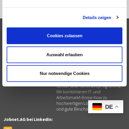
Details zeigen
Jobnet.AG
Digital Employment Solutions
Kolonnenstraße 8
Die Jobnet.AG ist ein IT-
Cookies zulassen
10827 Berlin
Lösungsanbieter für institutionelle
info@jobnet.solutions
Arbeitsmarktakteure: öffentliche
Arbeitsmarktdienstleister,
Auswahl erlauben
HOTLINE
Jobcenter, Bildungsträger,
hotline@jobnet.solutions
Transfergesellschaften,
+49.30.5770012-55
Jobdrehscheiben, Einrichtungen der
+43.1.7481010
Nur notwendige Cookies
beruflichen Reha,
Wirtschaftsförderungen, Welcome
Center und Fachkräfteprogramme.
Wir kombinieren IT- und
Arbeitsmarkt-Know-how zu
hochwertigen Lösungen für mehr
DE
und gute Beschäftigung.
Jobnet.AG bei LinkedIn: