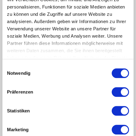
die Jobnet.AG
personalisieren, Funktionen für soziale Medien anbieten
zu können und die Zugriffe auf unsere Website zu
Mehrsprachige Potenzialanalyse sowie
Beratungsunterstützung von Arbeitslosen.
analysieren. Außerdem geben wir Informationen zu Ihrer
Jobnet.AG erhält den Zuschlag bei einer europaweiten
Verwendung unserer Website an unsere Partner für
Ausschreibung für die einfache Durchführung von
soziale Medien, Werbung und Analysen weiter. Unsere
Kompetenz- und Potenzialanalysen sowie das Matching mit
Partner führen diese Informationen möglicherweise mit
passenden Stellenangeboten.
weiteren Daten zusammen, die Sie ihnen bereitgestellt
haben oder die sie im Rahmen Ihrer Nutzung der Dienste
mehr lesen
gesammelt haben.
Einwilligungsauswahl
Notwendig
Stichworte
0
Präferenzen
Beratung
AMS
AZAV
Bildungsträger
Coaching
JobZENTRALE
Flüchtlinge
Datenschutz
Geflüchtete
Jobimpuls-Methode
Jobcenter
Jobnet.AG
Statistiken
Jobturbo
Kompetenzanalyse
Kompetenzfeststellung
Profiling
Migration
Qualitätssicherung
Reha
Vermittlung
Sofortangebot
Stellenportal
Ukraine
Marketing
Österreich