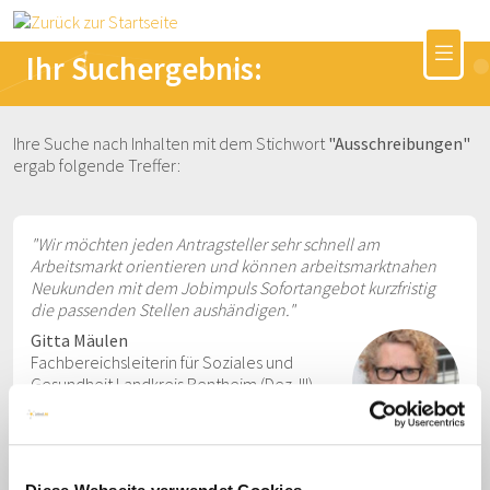
Ihr Suchergebnis:
Ihre Suche nach Inhalten mit dem Stichwort
"Ausschreibungen"
ergab folgende Treffer:
"Wir möchten jeden Antragsteller sehr schnell am
Arbeitsmarkt orientieren und können arbeitsmarktnahen
Neukunden mit dem Jobimpuls Sofortangebot kurzfristig
die passenden Stellen aushändigen."
Gitta Mäulen
Fachbereichsleiterin für Soziales und
Gesundheit Landkreis Bentheim (Dez. III)
Grafschaft Bentheim (kommunales
Jobcenter)
Umsetzung
Produkt
Idee