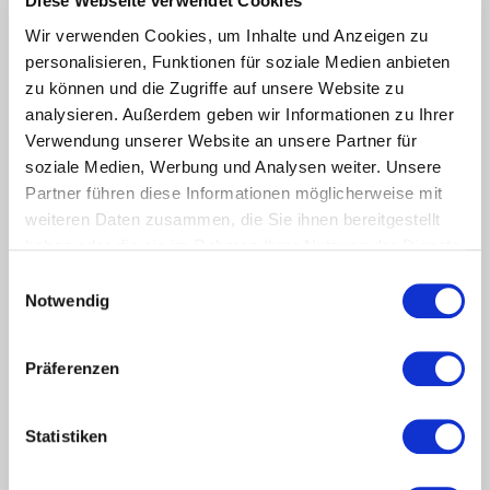
Diese Webseite verwendet Cookies
Das kommunale Jobcenter arbeitet
Wir verwenden Cookies, um Inhalte und Anzeigen zu
vermittlungsorientiert und möchte gerade bei
personalisieren, Funktionen für soziale Medien anbieten
arbeitsmarktnahen Kunden keine Zeit verlieren. Schon in
einem der ersten Beratungsgespräche wird daher
zu können und die Zugriffe auf unsere Website zu
konkret eine vollständige und persönliche Übersicht über
analysieren. Außerdem geben wir Informationen zu Ihrer
den Stellenmarkt entwickelt. Gitta Mäulen: „Uns geht es
Verwendung unserer Website an unsere Partner für
darum, jedem Neukunden möglichst schnell seine
soziale Medien, Werbung und Analysen weiter. Unsere
Potenziale aufzuzeigen. Chancen sichtbar machen lautet
Partner führen diese Informationen möglicherweise mit
daher bei uns das Motto.“
weiteren Daten zusammen, die Sie ihnen bereitgestellt
Falls Sie gerne mit Gitta Mäulen direkt Kontakt aufnehmen
haben oder die sie im Rahmen Ihrer Nutzung der Dienste
möchten:
gesammelt haben.
Einwilligungsauswahl
Tel. +49 5921 96 62 08 oder
Gitta.Maeulen@Grafschaft.de
Notwendig
Präferenzen
Stichworte
0
Beratung
AMS
AZAV
Bildungsträger
Coaching
Statistiken
JobZENTRALE
Flüchtlinge
Datenschutz
Geflüchtete
Jobimpuls-Methode
Jobcenter
Jobnet.AG