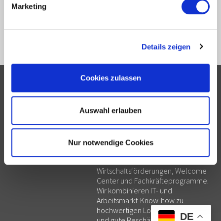
Jobturbo
Kompetenzanalyse
Kompetenzfeststellung
Marketing
Profiling
Migration
Qualitätssicherung
Reha
Vermittlung
Sofortangebot
Stellenportal
Ukraine
Österreich
Details zeigen
Cookies zulassen
Jobnet.AG
Digital Employment Solutions
Kolonnenstraße 8
Die Jobnet.AG ist ein IT-
10827 Berlin
Lösungsanbieter für institutionelle
Auswahl erlauben
info@jobnet.solutions
Arbeitsmarktakteure: öffentliche
Arbeitsmarktdienstleister,
HOTLINE
Jobcenter, Bildungsträger,
hotline@jobnet.solutions
Transfergesellschaften,
Nur notwendige Cookies
+49.30.5770012-55
Jobdrehscheiben, Einrichtungen der
+43.1.7481010
beruflichen Reha,
Wirtschaftsförderungen, Welcome
Center und Fachkräfteprogramme.
Wir kombinieren IT- und
Arbeitsmarkt-Know-how zu
hochwertigen Lösungen für mehr
DE
und gute Beschäftigung.