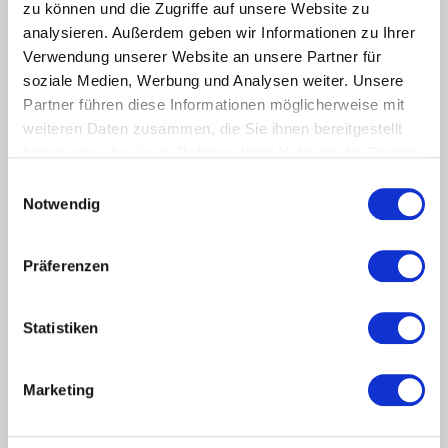
zu können und die Zugriffe auf unsere Website zu
Einfach zu benutzen und stark in den Funktionen. Mit
analysieren. Außerdem geben wir Informationen zu Ihrer
Jobnet.Jobs als JobZENTRALE für Durchblick im
Verwendung unserer Website an unsere Partner für
regionalen Stellenmarkt. Mit 95 % der vor Ort
soziale Medien, Werbung und Analysen weiter. Unsere
verfügbaren Stellen. Helfen Sie Ihren Arbeitsuchenden,
sich aussichtsreich am Markt zu positionieren und
Partner führen diese Informationen möglicherweise mit
erfolgreich zu bewerben. Mit Bildungsangeboten, KI-
weiteren Daten zusammen, die Sie ihnen bereitgestellt
Funktionen und in inzwischen 18 Sprachen.
haben oder die sie im Rahmen Ihrer Nutzung der Dienste
gesammelt haben.
Einwilligungsauswahl
Notwendig
mehr lesen
Präferenzen
Statistiken
Marketing