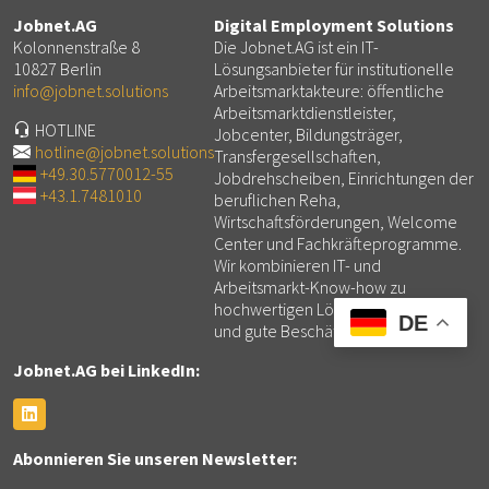
Jobnet.AG
Digital Employment Solutions
Kolonnenstraße 8
Die Jobnet.AG ist ein IT-
10827 Berlin
Lösungsanbieter für institutionelle
info@jobnet.solutions
Arbeitsmarktakteure: öffentliche
Arbeitsmarktdienstleister,
HOTLINE
Jobcenter, Bildungsträger,
hotline@jobnet.solutions
Transfergesellschaften,
+49.30.5770012-55
Jobdrehscheiben, Einrichtungen der
+43.1.7481010
beruflichen Reha,
Wirtschaftsförderungen, Welcome
Center und Fachkräfteprogramme.
Wir kombinieren IT- und
Arbeitsmarkt-Know-how zu
hochwertigen Lösungen für mehr
DE
und gute Beschäftigung.
Jobnet.AG bei LinkedIn:
Abonnieren Sie unseren Newsletter: