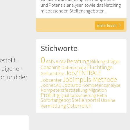
und Potenzialanalysen sowie das Matching
mit passenden Stellenangeboten.
mehr lesen
Stichworte
0
stellt.
Beratung
AMS
AZAV
Bildungsträger
Flüchtlinge
Coaching
Datenschutz
m eigenen
JobZENTRALE
Geflüchtete
on und der
Jobimpuls-Methode
Jobcenter
Jobnet.AG
Jobturbo
Kompetenzanalyse
Kompetenzfeststellung
Migration
Profiling
Qualitätssicherung
Reha
Sofortangebot
Stellenportal
Ukraine
Österreich
Vermittlung