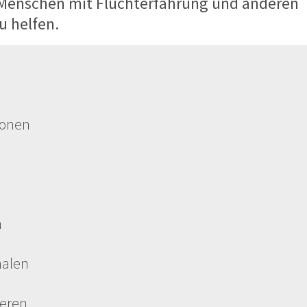
Menschen mit Fluchterfahrung und anderen
 helfen.
ionen
n
malen
eren