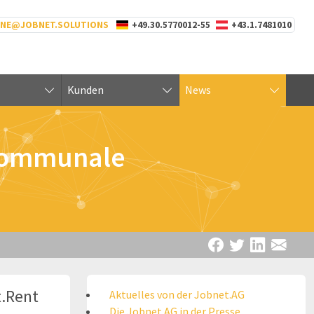
INE@JOBNET.SOLUTIONS
+49.30.5770012-55
+43.1.7481010
Kunden
News
 kommunale
t.Rent
Aktuelles von der Jobnet.AG
Die Jobnet.AG in der Presse