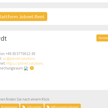
plattform Jobnet.Rent
rdt
Termin
fon: +49.30.5770012-30
l:
ac@jobnet.solutions
net:
https://jobnet.solutions
rechungsraum:
en finden Sie nach einem Klick.
Kommunen
Jobcenter
Hilfsorganisationen