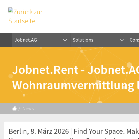
Jobnet.AG
Solutions
Cons
Jobnet.Rent - Jobnet.A
Wohnraumvermittlung l
News
Berlin, 8. März 2026 | Find Your Space. M