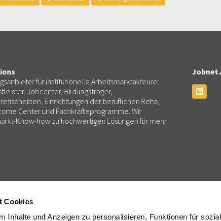
ions
Jobnet.
ngsanbieter für institutionelle Arbeitsmarktakteure:
tleister, Jobcenter, Bildungsträger,
rehscheiben, Einrichtungen der beruflichen Reha,
lcome Center und Fachkräfteprogramme. Wir
smarkt-Know-how zu hochwertigen Lösungen für mehr
Consulting
Services
Beratung und Projektmanagement
Partnermanagement, Administ
t Cookies
k
Training und Coaching: Jobnet.Academy
Finanzen
 Inhalte und Anzeigen zu personalisieren, Funktionen für sozia