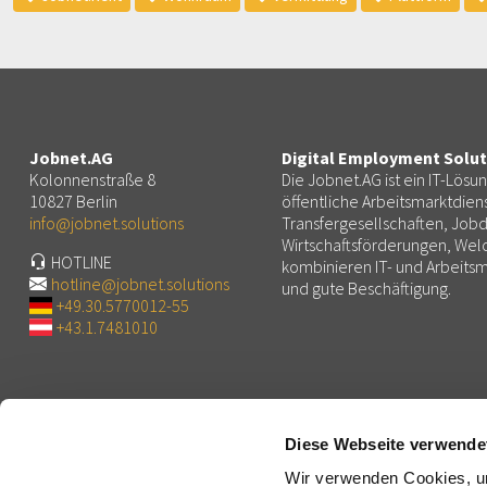
Jobnet.AG
Digital Employment Solut
Kolonnenstraße 8
Die Jobnet.AG ist ein IT-Lösu
10827 Berlin
öffentliche Arbeitsmarktdiens
info@jobnet.solutions
Transfergesellschaften, Jobd
Wirtschaftsförderungen, We
HOTLINE
kombinieren IT- und Arbeit
hotline@jobnet.solutions
und gute Beschäftigung.
+49.30.5770012-55
+43.1.7481010
Jobnet.AG
Solutions
Profil
Plattformen für Arbeit, Personal und Bildung
Diese Webseite verwende
Aufsichtsrat
Potenzialdiagnostik, Erwerbsfähigkeit, Eignungsdiagnosti
Vorstand
Lernplattformen
Wir verwenden Cookies, um