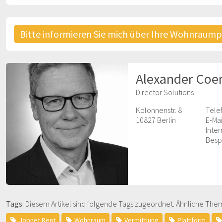
Bitte informieren Sie mich über Ihre Wohnraum
Alexander Coe
Director Solutions
Kolonnenstr. 8
Tele
10827 Berlin
E-Mai
Inter
Besp
Tags:
Diesem Artikel sind folgende Tags zugeordnet. Ähnliche Them
Jobnet.Rent
Wohnraum
Vermittlung
Plattform