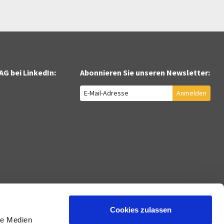
AG bei LinkedIn:
Abonnieren Sie unseren Newsletter:
Anmelden
International
Kunden
ration und Support
Österreich
Jobcenter
Philippinen
Bildungsträger
Cookies zulassen
DE
Ukraine
Berufliche Reha
le Medien