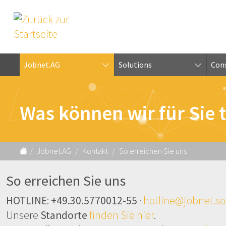
Jobnet.AG
Solutions
Cons
Was können wir für Sie 
Jobnet.AG
Kontakt
So erreichen Sie uns
So erreichen Sie uns
HOTLINE
:
+49.30.5770012-55
·
hotline@jobnet.so
Unsere
Standorte
finden Sie hier
.