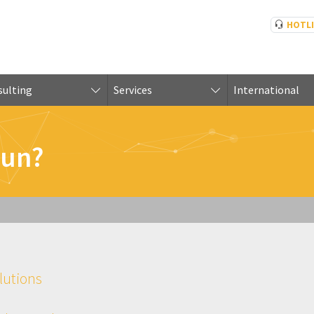
HOTL
ulting
Services
International
tun?
lutions