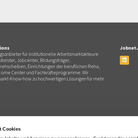
ions
Jobnet.
ngsanbieter für institutionelle Arbeitsmarktakteure:
tleister, Jobcenter, Bildungsträger,
rehscheiben, Einrichtungen der beruflichen Reha,
lcome Center und Fachkräfteprogramme. Wir
smarkt-Know-how zu hochwertigen Lösungen für mehr
Consulting
Services
Beratung und Projektmanagement
Partnermanagement, Administ
t Cookies
k
Training und Coaching: Jobnet.Academy
Finanzen