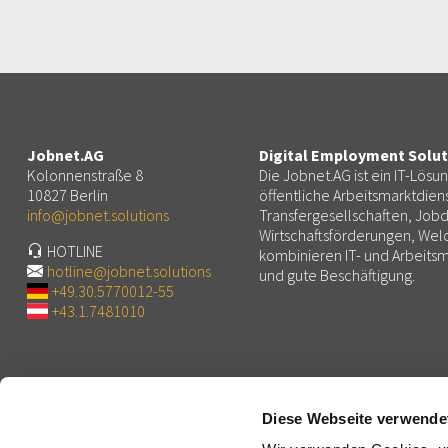
Jobnet.AG
Digital Employment Solut
Kolonnenstraße 8
Die Jobnet.AG ist ein IT-Lösu
10827 Berlin
öffentliche Arbeitsmarktdiens
info@jobnet.solutions
Transfergesellschaften, Jobd
Wirtschaftsförderungen, We
HOTLINE
kombinieren IT- und Arbeit
hotline@jobnet.solutions
und gute Beschäftigung.
+49.30.5770012-55
+43.1.7481010
Jobnet.AG
Solutions
Profil
Plattformen für Arbeit, Personal und Bildung
Diese Webseite verwende
Aufsichtsrat
Potenzialdiagnostik, Erwerbsfähigkeit, Eignungsdiagnosti
Vorstand
Lernplattformen