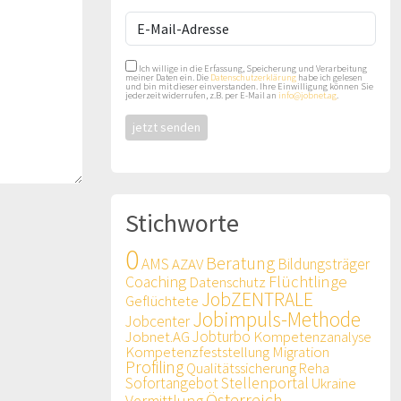
Ich willige in die Erfassung, Speicherung und Verarbeitung
meiner Daten ein. Die
Datenschutzerklärung
habe ich gelesen
und bin mit dieser einverstanden. Ihre Einwilligung können Sie
jederzeit widerrufen, z.B. per E-Mail an
info@jobnet.ag
.
Stichworte
0
Beratung
AMS
AZAV
Bildungsträger
Flüchtlinge
Coaching
Datenschutz
JobZENTRALE
Geflüchtete
Jobimpuls-Methode
Jobcenter
Jobnet.AG
Jobturbo
Kompetenzanalyse
Kompetenzfeststellung
Migration
Profiling
Qualitätssicherung
Reha
Sofortangebot
Stellenportal
Ukraine
Österreich
Vermittlung