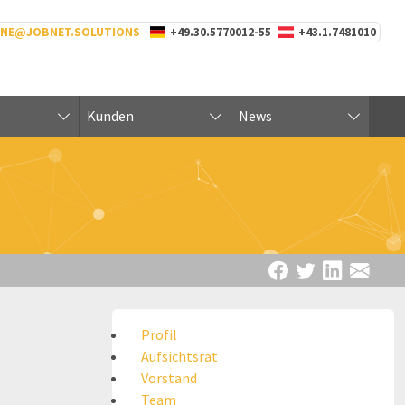
INE@JOBNET.SOLUTIONS
+49.30.5770012-55
+43.1.7481010
Kunden
News
Profil
Aufsichtsrat
Vorstand
Team