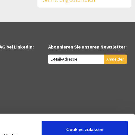
AG bei LinkedIn:
Abonnieren Sie unseren Newsletter:
Anmelden
International
Kunden
ration und Support
Österreich
Jobcenter
Philippinen
Bildungsträger
Cookies zulassen
DE
Ukraine
Berufliche Reha