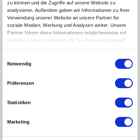
zu können und die Zugriffe auf unsere Website zu
Einfach zu benutzen und stark in den Funktionen. Mit
analysieren. Außerdem geben wir Informationen zu Ihrer
Jobnet.Jobs als JobZENTRALE für Durchblick im
Verwendung unserer Website an unsere Partner für
regionalen Stellenmarkt. Mit 95 % der vor Ort
soziale Medien, Werbung und Analysen weiter. Unsere
verfügbaren Stellen. Helfen Sie Ihren Arbeitsuchenden,
sich aussichtsreich am Markt zu positionieren und
Partner führen diese Informationen möglicherweise mit
erfolgreich zu bewerben. Mit Bildungsangeboten, KI-
weiteren Daten zusammen, die Sie ihnen bereitgestellt
Funktionen und in inzwischen 18 Sprachen.
haben oder die sie im Rahmen Ihrer Nutzung der Dienste
gesammelt haben.
Einwilligungsauswahl
Notwendig
mehr lesen
Präferenzen
Statistiken
Marketing