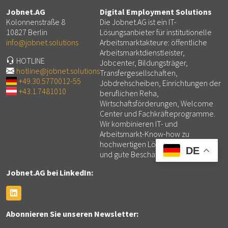
Jobnet.AG
Digital Employment Solutions
Kolonnenstraße 8
Die Jobnet.AG ist ein IT-
10827 Berlin
Lösungsanbieter für institutionelle
info@jobnet.solutions
Arbeitsmarktakteure: öffentliche
Arbeitsmarktdienstleister,
HOTLINE
Jobcenter, Bildungsträger,
hotline@jobnet.solutions
Transfergesellschaften,
+49.30.5770012-55
Jobdrehscheiben, Einrichtungen der
+43.1.7481010
beruflichen Reha,
Wirtschaftsförderungen, Welcome
Center und Fachkräfteprogramme.
Wir kombinieren IT- und
Arbeitsmarkt-Know-how zu
hochwertigen Lösungen für mehr
DE
und gute Beschäftigung.
Jobnet.AG bei LinkedIn:
Abonnieren Sie unseren Newsletter: