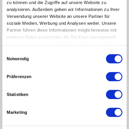
zu können und die Zugriffe auf unsere Website zu
Einfach zu benutzen und stark in den Funktionen. Mit
analysieren. Außerdem geben wir Informationen zu Ihrer
Jobnet.Jobs als JobZENTRALE für Durchblick im
Verwendung unserer Website an unsere Partner für
regionalen Stellenmarkt. Mit 95 % der vor Ort
soziale Medien, Werbung und Analysen weiter. Unsere
verfügbaren Stellen. Helfen Sie Ihren Arbeitsuchenden,
sich aussichtsreich am Markt zu positionieren und
Partner führen diese Informationen möglicherweise mit
erfolgreich zu bewerben. Mit Bildungsangeboten, KI-
weiteren Daten zusammen, die Sie ihnen bereitgestellt
Funktionen und in inzwischen 18 Sprachen.
haben oder die sie im Rahmen Ihrer Nutzung der Dienste
gesammelt haben.
Einwilligungsauswahl
Notwendig
mehr lesen
Präferenzen
Statistiken
Marketing