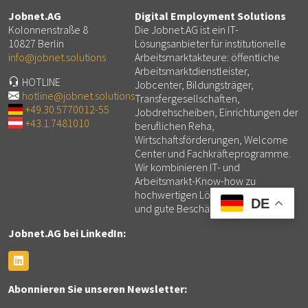
Jobnet.AG
Digital Employment Solutions
Kolonnenstraße 8
Die Jobnet.AG ist ein IT-
10827 Berlin
Lösungsanbieter für institutionelle
info@jobnet.solutions
Arbeitsmarktakteure: öffentliche
Arbeitsmarktdienstleister,
HOTLINE
Jobcenter, Bildungsträger,
hotline@jobnet.solutions
Transfergesellschaften,
+49.30.5770012-55
Jobdrehscheiben, Einrichtungen der
+43.1.7481010
beruflichen Reha,
Wirtschaftsförderungen, Welcome
Center und Fachkräfteprogramme.
Wir kombinieren IT- und
Arbeitsmarkt-Know-how zu
hochwertigen Lösungen für mehr
DE
und gute Beschäftigung.
Jobnet.AG bei LinkedIn:
Abonnieren Sie unseren Newsletter: